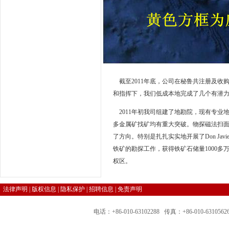
截至
2011
年底，公司在秘鲁共注册及收
和指挥下，我们低成本地完成了几个有潜
2011
年初我司组建了地勘院，现有专业
多金属矿找矿均有重大突破。物探磁法扫
了方向。特别是扎扎实实地开展了
Don Javie
铁矿的勘探工作，获得铁矿石储量
1000
多
权区。
法律声明
|
版权信息
|
隐私保护
|
招聘信息
|
免责声明
电话：+86-010-63102288 传真：+86-010