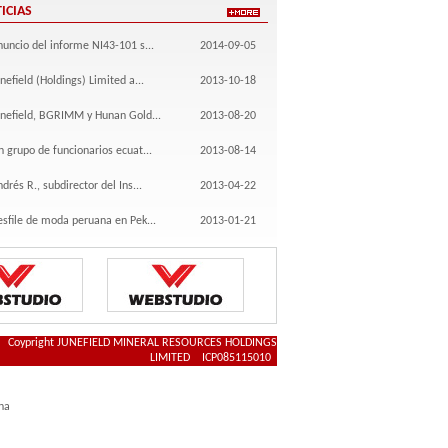
ICIAS
uncio del informe NI43-101 s...
2014-09-05
nefield (Holdings) Limited a...
2013-10-18
unefield, BGRIMM y Hunan Gold...
2013-08-20
 grupo de funcionarios ecuat...
2013-08-14
drés R., subdirector del Ins...
2013-04-22
esfile de moda peruana en Pek...
2013-01-21
Coypright JUNEFIELD MINERAL RESOURCES HOLDINGS
LIMITED ICP
085115010
na