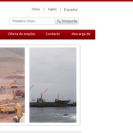
Chino
|
Inglés
|
Oferta de empleo
Contacto
descarga de
información