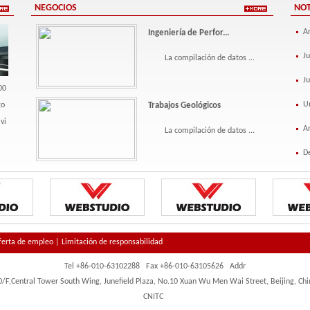
NEGOCIOS
NOT
An
Ingeniería de Perfor...
Ju
La compilación de datos ...
J
00
Un
go
Trabajos Geológicos
vi
An
La compilación de datos ...
D
ferta de empleo
|
Limitación de responsabilidad
Tel +86-010-63102288 Fax +86-010-63105626 Addr
0/F,Central Tower South Wing, Junefield Plaza, No.10 Xuan Wu Men Wai Street, Beijing, Chi
CNITC